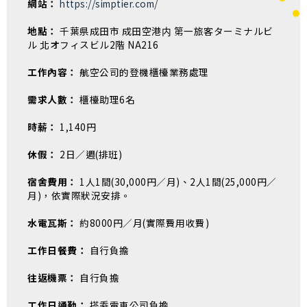
網站：
https://simptier.com/
地點：
千葉県成田市 成田空港内 第一旅客ターミナルビ
ル 北オフィスビル2階 NA216
工作內容：
航空公司的登機櫃檯業務處理
需求人數：
櫃檯助理6名
時薪：
1,140円
休假：
2日／週(排班)
宿舍費用：
1人1間(30,000円／月)、2人1間(25,000円／
月)，依實際狀況安排。
水電瓦斯：
約8000円／月(實際費用收費)
工作日餐費：
自行負擔
往返機票：
自行負擔
工作日通勤：
搭乘電車公司負擔