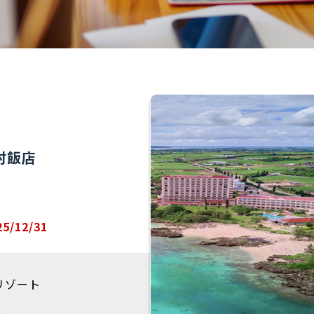
村飯店
5/12/31
リゾート