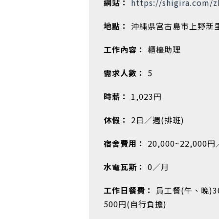
網站：
https://shigira.com/
地點：
沖縄県宮古島市上野新里1
工作內容：
櫃檯助理
需求人數：
5
時薪：
1,023円
休假：
2日／週(排班)
宿舍費用：
20,000~22,000
水電瓦斯：
0／月
工作日餐費：
員工餐(午、晚)3
500円(自行負擔)