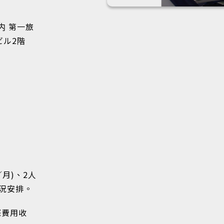
内 第一旅
ビル2階
／月)、2人
狀況安排。
際費用收