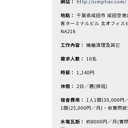
網站：
http://simptier.com/
地點：
千葉県成田市 成田空港
客ターミナルビル 北オフィス
NA216
工作內容：
機艙清理及其它
需求人數：
10名
時薪：
1,140円
休假：
2日／週(排班)
宿舍費用：
1人1間(30,000円
1間(25,000円／月)，依實際
水電瓦斯：
約8000円／月(實